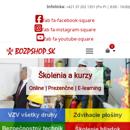
Infolinka:
+421 37 202 1351 (Po-Pi | 8:00 - 16:00)
fab fa-facebook-square
fab fa-instagram-square
fab fa-youtube-square
0
Školenia a kurzy
Online | Prezenčne | E-learning