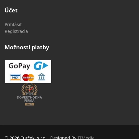
Účet
Prihlásiť
Registrácia
Možnosti platby
© 2026 Turček, s.r.o. , Designed By
ITMedia